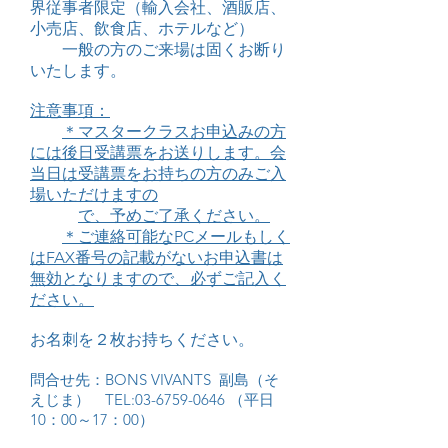
界従事者限定（輸入会社、酒販店、
小売店、飲食店、ホテルなど）
一般の方のご来場は固くお断り
いたします。
注意事項：
＊マスタークラスお申込みの方
には後日受講票をお送りします。会
当日は受講票をお持ちの方のみご入
場いただけますの
で、
予めご了承ください。
＊ご連絡可能なPCメールもしく
はFAX番号の記載がないお申込書は
無効となりますので、必ずご記入く
ださい。
お名刺を２枚お持ちください。
問合せ先：BONS VIVANTS 副島（そ
えじま） TEL:
03-6759-0646
（平日
10：00～17：00）