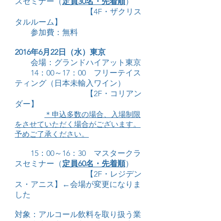
スセミナー（
定員30名
・先着順
）
【4F・ザクリス
タルルーム】
参加費：無料
2016年6月22日（水）東京
会場：グランドハイアット東京
14：00～17：00 フリーテイス
ティング（日本未輸入ワイン）
【2F・コリアン
ダー】
＊申込多数の場合、入場制限
をさせていただく場合がございます。
予めご了承ください。
15：00～16：30 マスタークラ
スセミナー（
定員60名・先着順
）
【2F・レジデン
ス・アニス】←会場が変更になりま
した
対象：アルコール飲料を取り扱う業